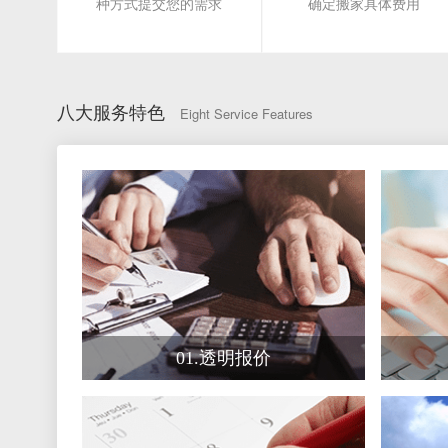
种方式提交您的需求
确定搬家具体费用
01.透明报价
收费方式一目了然，全程明码
可
标价，无隐藏收费
八大服务特色
Eight Service Features
05.快速高效
服务覆盖300多个城市和地
搬
区，下单后24小时内上门服务
01.透明报价