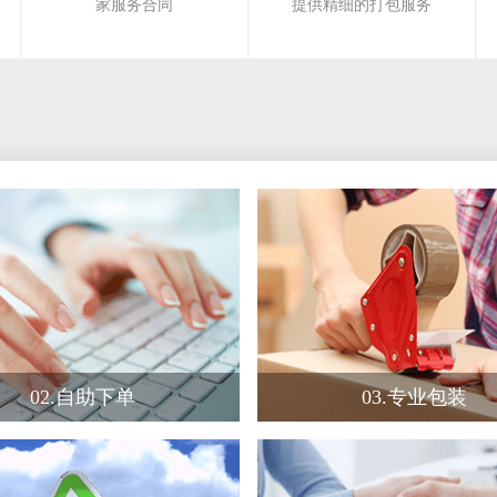
家服务合同
提供精细的打包服务
02.自助下单
03.精细包装
在官网、APP、小程序等途
专业的包装材料，娴熟的
径，自助下单
流程，专业的打包人员
06.清理还原
07.赠送纸箱
家结束后，清理现场，包装
跨市搬家运费满1000元，
材料
赠送搬家纸箱
02.自助下单
03.专业包装