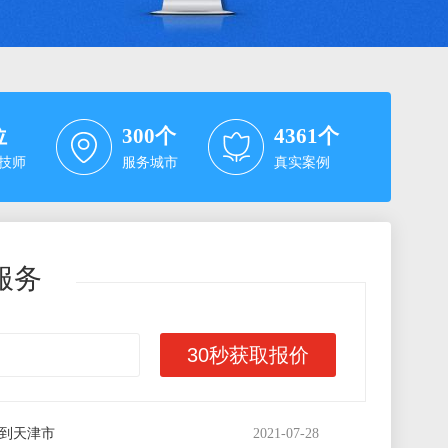
位
300
个
4361
个
技师
服务城市
真实案例
服务
30秒获取报价
到东莞市
2021-08-15
到苏州市
2021-08-08
到天津市
2021-07-28
到珠海市
2021-04-25