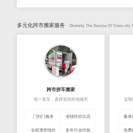
杭州市
搬家到
上海市
搬家体积：16CB
武汉市
搬家到
西安市
搬家体积：35CB
广州市
搬家到
深圳市
搬家体积：12CB
多元化跨市搬家服务
天津市
搬家到
北京市
搬家体积：21CB
Diversity The Service Of Cross-city
跨市拼车搬家
统一装车，直拼至目的地城市
定制
门到门服务
省钱性价比高
量身
全程透明报价
多年行业经验
免费