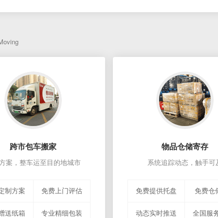
M
2026-08-06
M
2026-08-06
M
2026-08-06
M
2026-08-06
 Moving
跨市包车搬家
物品仓储寄存
方案，整车运至目的地城市
系统追踪动态，触手可
定制方案
免费上门评估
免费提供托盘
免费仓
赠送纸箱
专业精细包装
动态实时推送
全国服